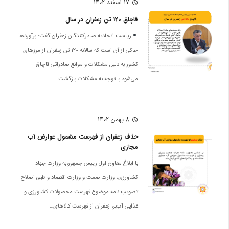
17 اسفند 1402
schedule
قاچاق 120 تن زعفران در سال
ریاست اتحادیه صادرکنندگان زعفران گفت: برآورد‌ها
حاکی از آن است که سالانه ۱۲۰ تن زعفران از مرز‌های
کشور به دلیل مشکلات و موانع صادراتی قاچاق
می‌شود.با توجه به مشکلات بازگشت…
8 بهمن 1402
schedule
حذف زعفران از فهرست مشمول عوارض آب
مجازی
با ابلاغ معاون اول رییس جمهور،به وزارت جهاد
کشاورزی، وزارت صمت و وزارت اقتصاد و طبق اصلاح
تصویب نامه موضوع فهرست محصولات کشاورزی و
غذایی آب‌بر، زعفران از فهرست کالاهای…