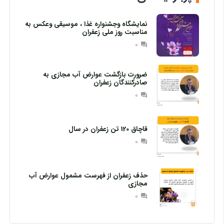
نمایشگاه وجشنواره غذا ، موسیقی وعکس به
مناسبت روز ملی زعفران
0
question_answer
ضرورت بازگشت عوارض آب مجازی به
صادرکنندگان زعفران
0
question_answer
قاچاق 120 تن زعفران در سال
0
question_answer
حذف زعفران از فهرست مشمول عوارض آب
مجازی
0
question_answer