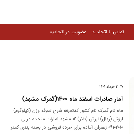
تماس با اتحادیه
عضویت در اتحادیه
3 خرداد 1401
schedule
آمار صادرات اسفند ماه 1400(گمرک مشهد)
ماه نام گمرک نام کشور کدتعرفه شرح تعرفه وزن (کیلوگرم)
ارزش (ریال) ارزش (دلار) 12 مشهد امارات متحده عربي
09102010 زعفران آماده براي خرده فروشي در بسته بندي كمتر