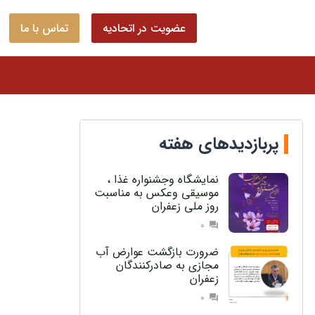
عضویت در اتحادیه
تماس با ما
پربازدیدهای هفته
نمایشگاه وجشنواره غذا ،
موسیقی وعکس به مناسبت
روز ملی زعفران
0
question_answer
ضرورت بازگشت عوارض آب
مجازی به صادرکنندگان
زعفران
0
question_answer