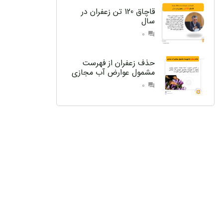
قاچاق 120 تن زعفران در
سال
0
question_answer
حذف زعفران از فهرست
مشمول عوارض آب مجازی
0
question_answer