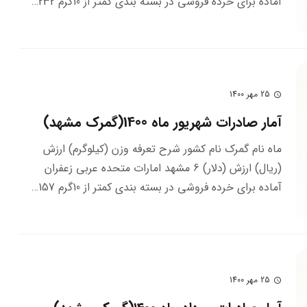
آماده براي خرده فروشي در بسته بندي كمتر از 10گرم 232…
25 مهر 1400
schedule
آمار صادرات شهریور ماه 1400(گمرک مشهد)
ماه نام گمرک نام کشور شرح تعرفه وزن (کیلوگرم) ارزش
(ریال) ارزش (دلار) 6 مشهد امارات متحده عربي زعفران
آماده براي خرده فروشي در بسته بندي كمتر از 10گرم 157…
25 مهر 1400
schedule