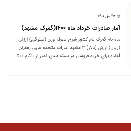
25 مهر 1400
schedule
آمار صادرات خرداد ماه 1400(گمرک مشهد)
ماه نام گمرک نام کشور شرح تعرفه وزن (کیلوگرم) ارزش
(ریال) ارزش (دلار) 3 مشهد امارات متحده عربي زعفران
آماده براي خرده فروشي در بسته بندي كمتر از 10گرم 520…