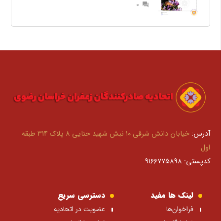
0
question_answer
آدرس:
خیابان دانش شرقی ۱۰ نبش شهید حنایی ۸ پلاک ۳۱۴ طبقه
اول
کدپستی: ۹۱۶۶۷۷۵۸۹۸
لینک ها مفید
دسترسی سریع
فراخوان‌ها
عضویت در اتحادیه