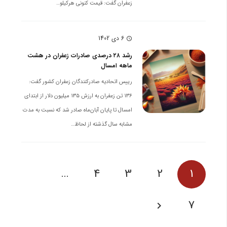
زعفران گفت: قیمت کنونی هرکیلو…
6 دی 1402
schedule
رشد ۲۸ درصدی صادرات زعفران در هشت
ماهه امسال
رییس اتحادیه صادرکنندگان زعفران کشور گفت:
۱۳۶ تن زعفران به ارزش ۱۳۵ میلیون دلار از ابتدای
امسال تا پایان آبان‌ماه صادر شد که نسبت به مدت
مشابه سال گذشته از لحاظ…
…
4
3
2
1
7