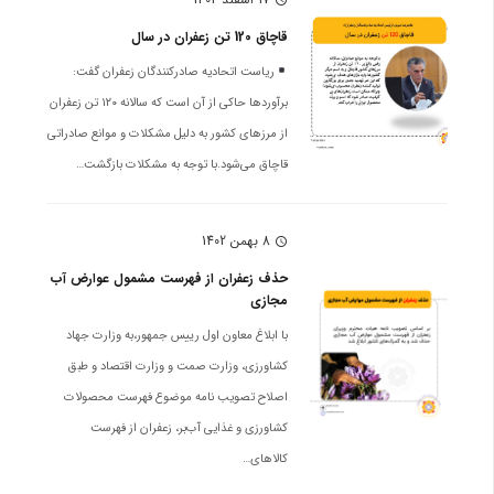
قاچاق 120 تن زعفران در سال
ریاست اتحادیه صادرکنندگان زعفران گفت:
برآورد‌ها حاکی از آن است که سالانه ۱۲۰ تن زعفران
از مرز‌های کشور به دلیل مشکلات و موانع صادراتی
قاچاق می‌شود.با توجه به مشکلات بازگشت…
8 بهمن 1402
schedule
حذف زعفران از فهرست مشمول عوارض آب
مجازی
با ابلاغ معاون اول رییس جمهور،به وزارت جهاد
کشاورزی، وزارت صمت و وزارت اقتصاد و طبق
اصلاح تصویب نامه موضوع فهرست محصولات
کشاورزی و غذایی آب‌بر، زعفران از فهرست
کالاهای…