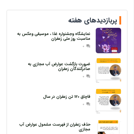
پربازدیدهای هفته
نمایشگاه وجشنواره غذا ، موسیقی وعکس به
مناسبت روز ملی زعفران
0
question_answer
ضرورت بازگشت عوارض آب مجازی به
صادرکنندگان زعفران
0
question_answer
قاچاق 120 تن زعفران در سال
0
question_answer
حذف زعفران از فهرست مشمول عوارض آب
مجازی