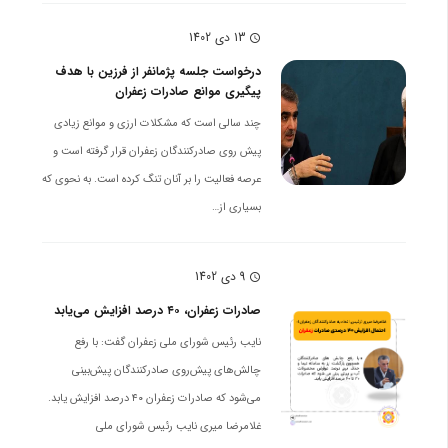
13 دی 1402
schedule
درخواست جلسه پژمانفر از فرزین با هدف
پیگیری موانع صادرات زعفران
چند سالی است که مشکلات ارزی و موانع زیادی
پیش روی صادرکنندگان زعفران قرار گرفته است و
عرصه فعالیت را بر آنان تنگ کرده است. به نحوی که
بسیاری از…
9 دی 1402
schedule
صادرات زعفران، ۴۰ درصد افزایش می‌یابد
نایب رئیس شورای ملی زعفران گفت: با رفع
چالش‌های پیش‌روی صادرکنندگان پیش‌بینی
می‌شود که صادرات زعفران ۴۰ درصد افزایش یابد.
غلامرضا میری نایب رئیس شورای ملی