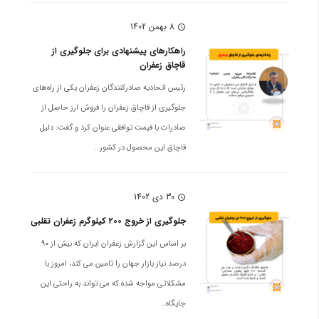
8 بهمن 1402
schedule
راهکارهای پیشنهادی برای جلوگیری از
قاچاق زعفران
رئیس اتحادیه صادرکنندگان زعفران یکی از راه‌های
جلوگیری از قاچاق زعفران را فروش ارز حاصل از
صادرات با قیمت توافقی عنوان کرد و گفت: دلیل
قاچاق این محصول در کشور…
30 دی 1402
schedule
جلوگیری از خروج ۲۰۰ کیلوگرم زعفران تقلبی
بر اساس این گزارش زعفران ایران که بیش از ۹۰
درصد نیاز بازار جهان را تامین می کند، امروز با
مشکلاتی مواجه شده که می تواند به راحتی این
جایگاه…