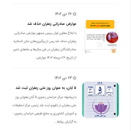
26 دی 1402
schedule
عوارض صادراتی زعفران حذف شد
با ابلاغ معاون اول رییس جمهور عوارض صادراتی
زعفران حذف شد پس از پیگیری‌های مکرر اتحادیه
صادرکنندگان زعفران در طی سال‌ها و ماه‌های اخیر
از تاریخ ۲۶ دی‌ماه ۱۴۰۲ عوارض…
23 دی 1402
schedule
۵ آبان، به عنوان روز ملی زعفران ثبت شد
با پیشنهاد مركز خراسان رضوی 5 آبان بعنوان روز
ملی زعفران در تقویم ثبت شد رئیس مرکز تحقیقات
و آموزش کشاورزی و منابع طبیعی خراسان رضوی :
به گزارش روابط…