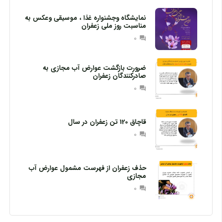
نمایشگاه وجشنواره غذا ، موسیقی وعکس به
مناسبت روز ملی زعفران
0
question_answer
ضرورت بازگشت عوارض آب مجازی به
صادرکنندگان زعفران
0
question_answer
قاچاق 120 تن زعفران در سال
0
question_answer
حذف زعفران از فهرست مشمول عوارض آب
مجازی
0
question_answer