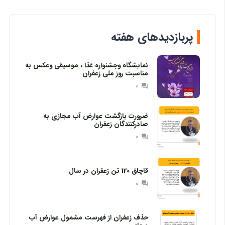
پربازدیدهای هفته
نمایشگاه وجشنواره غذا ، موسیقی وعکس به
مناسبت روز ملی زعفران
0
question_answer
ضرورت بازگشت عوارض آب مجازی به
صادرکنندگان زعفران
0
question_answer
قاچاق 120 تن زعفران در سال
0
question_answer
حذف زعفران از فهرست مشمول عوارض آب