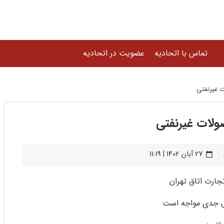
تماس با اتحادیه
عضویت در اتحادیه
 غیرنفتی
لات غیرنفتی
27 آبان 1402 | 11:19
calendar_today
جارت اتاق تهران
لش جدی مواجه است