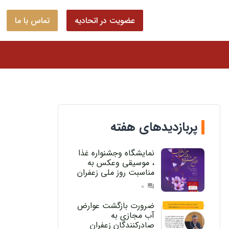
عضویت در اتحادیه
تماس با ما
پربازدیدهای هفته
نمایشگاه وجشنواره غذا
، موسیقی وعکس به
مناسبت روز ملی زعفران
0
question_answer
ضرورت بازگشت عوارض
آب مجازی به
صادرکنندگان زعفران