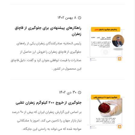
8 بهمن 1402
schedule
راهکارهای پیشنهادی برای جلوگیری از قاچاق
زعفران
رئیس اتحادیه صادرکنندگان زعفران یکی از راه‌های
جلوگیری از قاچاق زعفران را فروش ارز حاصل از
صادرات با قیمت توافقی عنوان کرد و گفت: دلیل قاچاق
این محصول در کشور…
30 دی 1402
schedule
جلوگیری از خروج ۲۰۰ کیلوگرم زعفران تقلبی
بر اساس این گزارش زعفران ایران که بیش از ۹۰ درصد
نیاز بازار جهان را تامین می کند، امروز با مشکلاتی
مواجه شده که می تواند به راحتی این جایگاه…