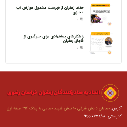
حذف زعفران از فهرست مشمول عوارض آب
مجازی
0
question_answer
راهکارهای پیشنهادی برای جلوگیری از
قاچاق زعفران
0
question_answer
آدرس:
خیابان دانش شرقی ۱۰ نبش شهید حنایی ۸ پلاک ۳۱۴ طبقه اول
کدپستی: ۹۱۶۶۷۷۵۸۹۸