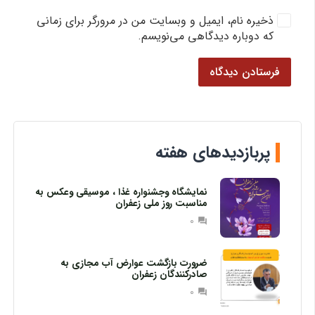
ذخیره نام، ایمیل و وبسایت من در مرورگر برای زمانی
که دوباره دیدگاهی می‌نویسم.
فرستادن دیدگاه
پربازدیدهای هفته
نمایشگاه وجشنواره غذا ، موسیقی وعکس به
مناسبت روز ملی زعفران
0
question_answer
ضرورت بازگشت عوارض آب مجازی به
صادرکنندگان زعفران
0
question_answer