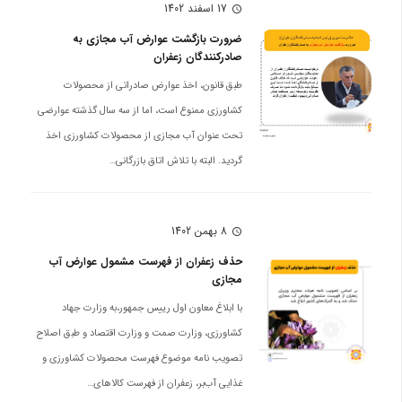
17 اسفند 1402
schedule
ضرورت بازگشت عوارض آب مجازی به
صادرکنندگان زعفران
طبق قانون، اخذ عوارض صادراتی از محصولات
کشاورزی ممنوع است، اما از سه سال گذشته عوارضی
تحت عنوان آب مجازی از محصولات کشاورزی اخذ
گردید. البته با تلاش اتاق بازرگانی…
8 بهمن 1402
schedule
حذف زعفران از فهرست مشمول عوارض آب
مجازی
با ابلاغ معاون اول رییس جمهور،به وزارت جهاد
کشاورزی، وزارت صمت و وزارت اقتصاد و طبق اصلاح
تصویب نامه موضوع فهرست محصولات کشاورزی و
غذایی آب‌بر، زعفران از فهرست کالاهای…