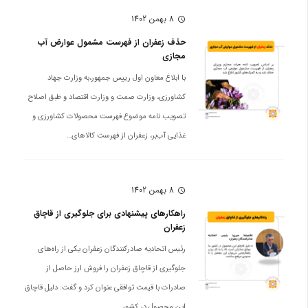
8 بهمن 1402
schedule
حذف زعفران از فهرست مشمول عوارض آب
مجازی
با ابلاغ معاون اول رییس جمهور،به وزارت جهاد
کشاورزی، وزارت صمت و وزارت اقتصاد و طبق اصلاح
تصویب نامه موضوع فهرست محصولات کشاورزی و
غذایی آب‌بر، زعفران از فهرست کالاهای…
8 بهمن 1402
schedule
راهکارهای پیشنهادی برای جلوگیری از قاچاق
زعفران
رئیس اتحادیه صادرکنندگان زعفران یکی از راه‌های
جلوگیری از قاچاق زعفران را فروش ارز حاصل از
صادرات با قیمت توافقی عنوان کرد و گفت: دلیل قاچاق
این محصول در کشور…