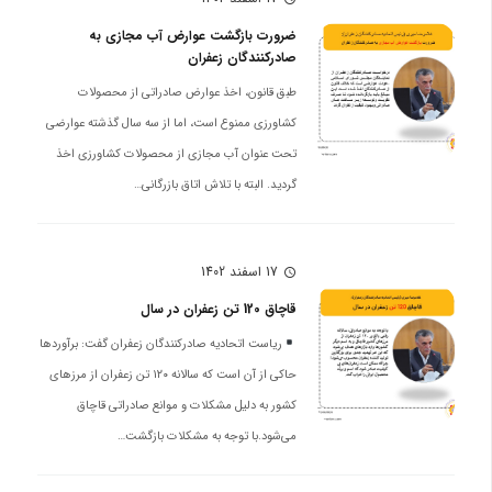
ضرورت بازگشت عوارض آب مجازی به
صادرکنندگان زعفران
طبق قانون، اخذ عوارض صادراتی از محصولات
کشاورزی ممنوع است، اما از سه سال گذشته عوارضی
تحت عنوان آب مجازی از محصولات کشاورزی اخذ
گردید. البته با تلاش اتاق بازرگانی…
17 اسفند 1402
schedule
قاچاق 120 تن زعفران در سال
ریاست اتحادیه صادرکنندگان زعفران گفت: برآورد‌ها
حاکی از آن است که سالانه ۱۲۰ تن زعفران از مرز‌های
کشور به دلیل مشکلات و موانع صادراتی قاچاق
می‌شود.با توجه به مشکلات بازگشت…