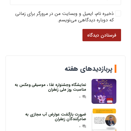
ذخیره نام، ایمیل و وبسایت من در مرورگر برای زمانی
که دوباره دیدگاهی می‌نویسم.
فرستادن دیدگاه
پربازدیدهای هفته
نمایشگاه وجشنواره غذا ، موسیقی وعکس به
مناسبت روز ملی زعفران
0
question_answer
ضرورت بازگشت عوارض آب مجازی به
صادرکنندگان زعفران
0
question_answer