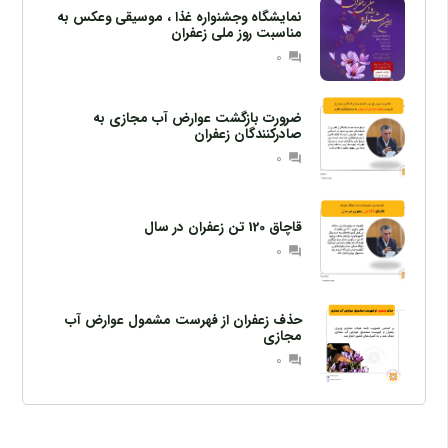
نمایشگاه وجشنواره غذا ، موسیقی وعکس به
مناسبت روز ملی زعفران
0
question_answer
ضرورت بازگشت عوارض آب مجازی به
صادرکنندگان زعفران
0
question_answer
قاچاق 120 تن زعفران در سال
0
question_answer
حذف زعفران از فهرست مشمول عوارض آب
مجازی
0
question_answer