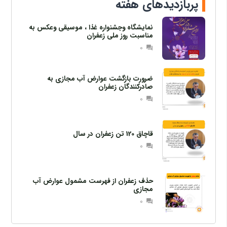
پربازدیدهای هفته
نمایشگاه وجشنواره غذا ، موسیقی وعکس به
مناسبت روز ملی زعفران
0
question_answer
ضرورت بازگشت عوارض آب مجازی به
صادرکنندگان زعفران
0
question_answer
قاچاق 120 تن زعفران در سال
0
question_answer
حذف زعفران از فهرست مشمول عوارض آب
مجازی
0
question_answer