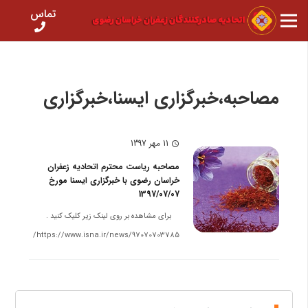
تماس
مصاحبه،خبرگزاری ایسنا،خبرگزاری
11 مهر 1397
schedule
مصاحبه ریاست محترم اتحادیه زعفران
خراسان رضوی با خبرگزاری ایسنا مورخ
1397/07/07
برای مشاهده بر روی لینک زیر کلیک کنید .
https://www.isna.ir/news/97070703785/