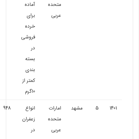
متحده
آماده
عربي
براي
خرده
فروشي
در
بسته
بندي
كمتر از
10گرم
1401
5
مشهد
امارات
انواع
948
متحده
زعفران
عربي
در