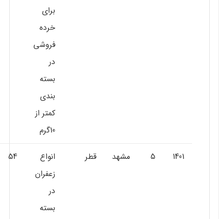
براي
خرده
فروشي
در
بسته
بندي
كمتر از
10گرم
1401
5
مشهد
قطر
انواع
54
زعفران
در
بسته