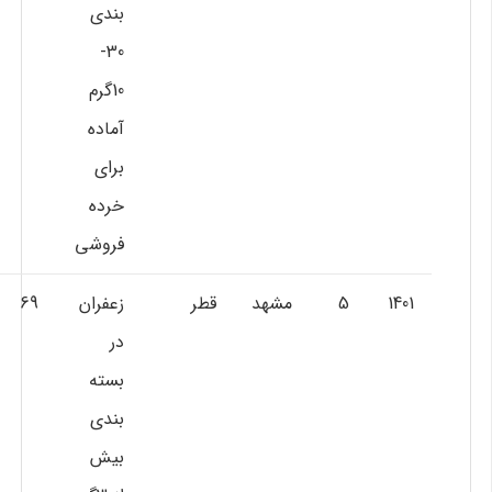
بندي
30-
10گرم
آماده
براي
خرده
فروشي
1401
5
مشهد
قطر
زعفران
69
در
بسته
بندي
بيش