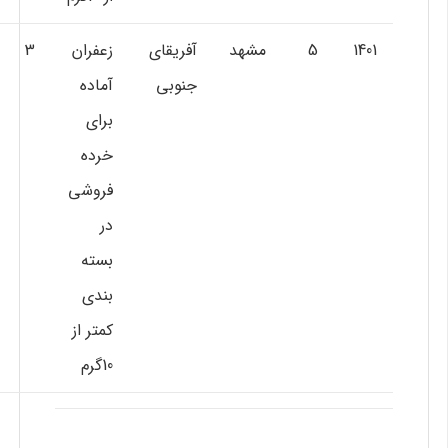
1401
5
مشهد
آفريقاي
زعفران
3
جنوبي
آماده
براي
خرده
فروشي
در
بسته
بندي
كمتر از
10گرم