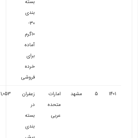
بسته
بندي
30-
10گرم
آماده
براي
خرده
فروشي
1401
5
مشهد
امارات
زعفران
1,053
متحده
در
عربي
بسته
بندي
بيش