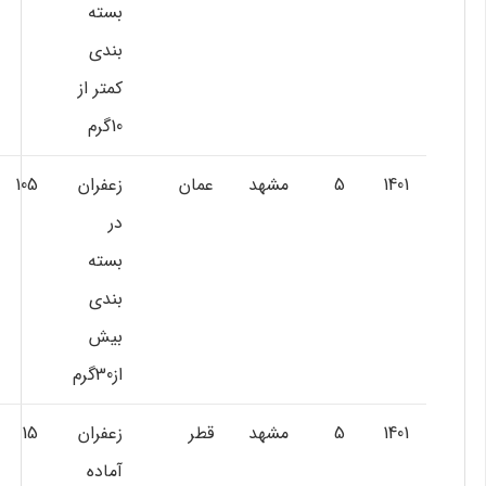
بسته
بندي
كمتر از
10گرم
1401
5
مشهد
عمان
زعفران
105
در
بسته
بندي
بيش
از30گرم
1401
5
مشهد
قطر
زعفران
15
آماده