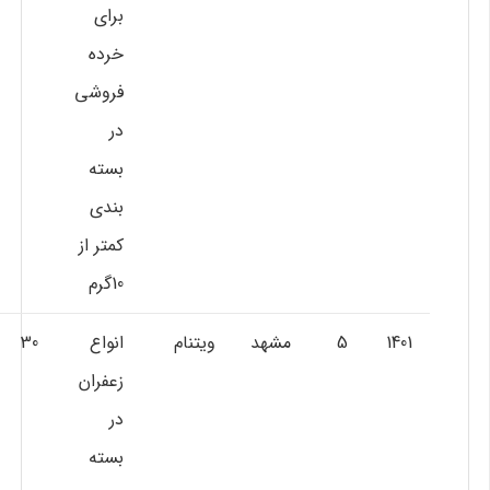
براي
خرده
فروشي
در
بسته
بندي
كمتر از
10گرم
1401
5
مشهد
ويتنام
انواع
30
زعفران
در
بسته