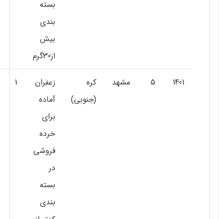
بسته
بندي
بيش
از30گرم
1401
5
مشهد
کره
زعفران
1
(جنوبي)
آماده
براي
خرده
فروشي
در
بسته
بندي