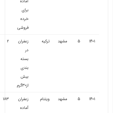
آماده
براي
خرده
فروشي
1401
5
مشهد
ترکيه
زعفران
2
در
بسته
بندي
بيش
از30گرم
1401
5
مشهد
ويتنام
زعفران
183
آماده