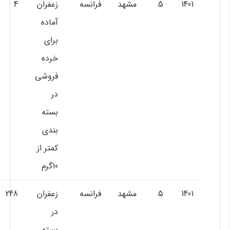
1401
5
مشهد
فرانسه
زعفران
4
آماده
براي
خرده
فروشي
در
بسته
بندي
كمتر از
10گرم
1401
5
مشهد
فرانسه
زعفران
248
در
بسته