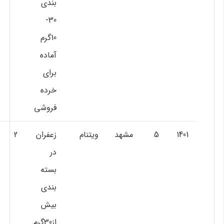
بندي
30-
10گرم
آماده
براي
خرده
فروشي
1401
5
مشهد
ويتنام
زعفران
2
در
بسته
بندي
بيش
از30گرم