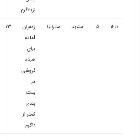
از30گرم
1401
5
مشهد
استراليا
زعفران
23
آماده
براي
خرده
فروشي
در
بسته
بندي
كمتر از
10گرم