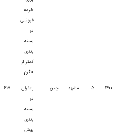
خرده
فروشي
در
بسته
بندي
كمتر از
10گرم
1401
5
مشهد
چين
زعفران
617
در
بسته
بندي
بيش