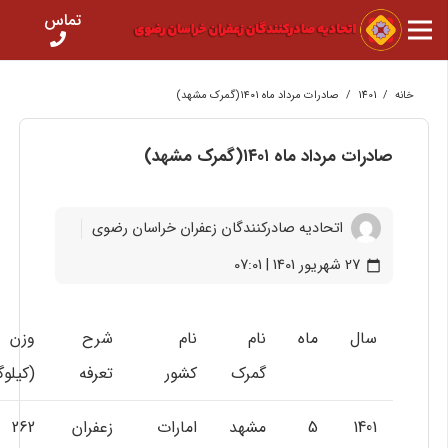
تماس
خانه
/
1401
/
صادرات مرداد ماه ۱۴۰۱(گمرک مشهد)
صادرات مرداد ماه ۱۴۰۱(گمرک مشهد)
اتحادیه صادرکنندگان زعفران خراسان رضوی
27 شهریور 1401 | 07:01
calendar_today
سال
ماه
نام
نام
شرح
وزن
گمرک
کشور
تعرفه
(کیلوگ
1401
5
مشهد
امارات
زعفران
262