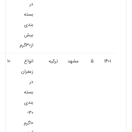
در
بسته
بندي
بيش
از30گرم
1401
5
مشهد
ترکيه
انواع
10
زعفران
در
بسته
بندي
30-
10گرم