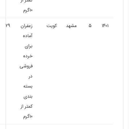
كمتر از
10گرم
1401
5
مشهد
کویت
زعفران
29
آماده
براي
خرده
فروشي
در
بسته
بندي
كمتر از
10گرم