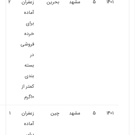
1401
5
مشهد
بحرين
زعفران
2
آماده
براي
خرده
فروشي
در
بسته
بندي
كمتر از
10گرم
1401
5
مشهد
چين
زعفران
1
آماده
براي