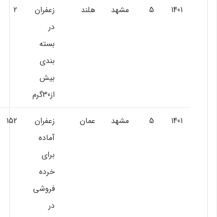
1401
5
مشهد
هلند
زعفران
2
در
بسته
بندي
بيش
از30گرم
1401
5
مشهد
عمان
زعفران
152
آماده
براي
خرده
فروشي
در