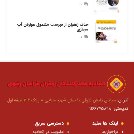
0
question_answer
حذف زعفران از فهرست مشمول عوارض آب
مجازی
0
question_answer
آدرس:
خیابان دانش شرقی ۱۰ نبش شهید حنایی ۸ پلاک ۳۱۴ طبقه اول
کدپستی: ۹۱۶۶۷۷۵۸۹۸
لینک ها مفید
دسترسی سریع
فراخوان‌ها
عضویت در اتحادیه