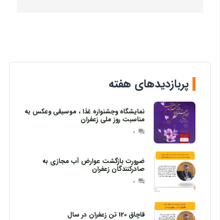
پربازدیدهای هفته
نمایشگاه وجشنواره غذا ، موسیقی وعکس به
مناسبت روز ملی زعفران
0
question_answer
ضرورت بازگشت عوارض آب مجازی به
صادرکنندگان زعفران
0
question_answer
قاچاق 120 تن زعفران در سال