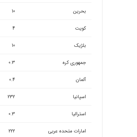
بحرین
10
کویت
4
بلژیک
10
جمهوری کره
0.3
آلمان
0.4
اسپانیا
232
استرالیا
0.3
امارات متحده عربی
222