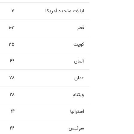
ایالات متحده آمریکا
3
قطر
103
کویت
35
آلمان
69
عمان
78
ویتنام
28
استرالیا
14
سوئیس
26