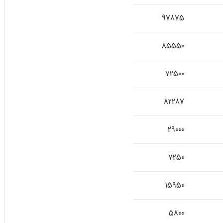
97875
85550
72500
82287
29000
7250
15950
5800