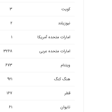
کویت
3
نیوزیلند
2
امارات متحده آمریکا
1
امارات متحده عربی
3268
ویتنام
673
هنگ کنگ
921
قطر
167
تایوان
61