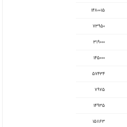
1480015
73950
319000
145000
57434
7975
14935
151163