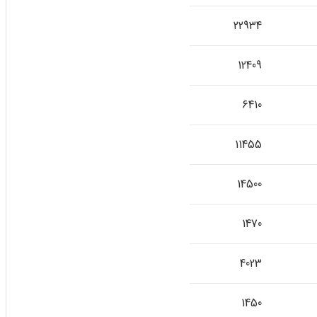
22934
12409
6410
11455
14500
1470
4023
1450