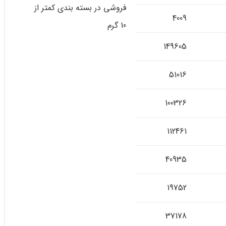
فروشی در بسته بندی کمتر از
4009
10 گرم
149605
51016
100326
112461
40935
19752
37178