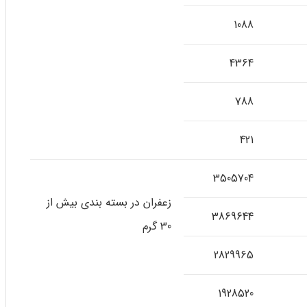
1088
4364
788
421
3505704
زعفران در بسته بندی بیش از
3869644
30 گرم
2829965
1928520