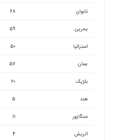
تابوان
68
بحرین
59
استرالیا
50
عمان
57
بلژیک
20
هند
5
سنگاپور
11
اتریش
4