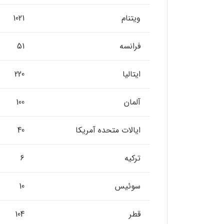
ویتنام
1021
فرانسه
51
ایتالیا
220
آلمان
100
ایالات متحده آمریکا
40
ترکیه
6
سوئیس
10
قطر
104