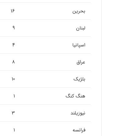
بحرین
16
لبنان
9
اسپانیا
4
عراق
8
بلژیک
10
هنگ کنگ
1
نیوزیلند
3
فرانسه
1