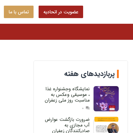
عضویت در اتحادیه
تماس با ما
پربازدیدهای هفته
نمایشگاه وجشنواره غذا
، موسیقی وعکس به
مناسبت روز ملی زعفران
0
question_answer
ضرورت بازگشت عوارض
آب مجازی به
صادرکنندگان زعفران