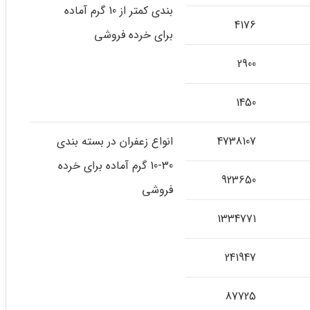
بندی کمتر از 10 گرم آماده
4176
برای خرده فروشی
2900
1450
4738107
انواع زعفران در بسته بندی
30-10 گرم آماده برای خرده
923650
فروشی
1334771
241947
87725