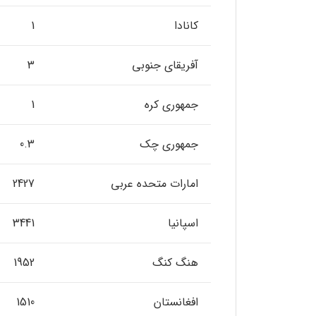
کانادا
1
آفریقای جنوبی
3
جمهوری کره
1
جمهوری چک
0.3
امارات متحده عربی
2427
اسپانیا
3441
هنگ کنگ
1952
افغانستان
1510