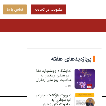
عضویت در اتحادیه
تماس با ما
پربازدیدهای هفته
نمایشگاه وجشنواره غذا
، موسیقی وعکس به
مناسبت روز ملی زعفران
0
question_answer
ضرورت بازگشت عوارض
آب مجازی به
صادرکنندگان زعفران