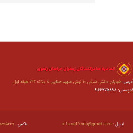
درس:
خیابان دانش شرقی ۱۰ نبش شهید حنایی ۸ پلاک ۳۱۴ طبقه اول
دپستی: ۹۱۶۶۷۷۵۸۹۸
ایمیل :
info.saffronn@gmail.com
فکس :
۵۱۵۲۲۷–۰۵۱