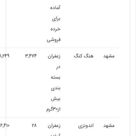
آماده
براي
خرده
فروشي
مشهد
هنگ کنگ
زعفران
3,474
8,249
در
بسته
بندي
بيش
از30گرم
مشهد
اندونزي
زعفران
28
6,410