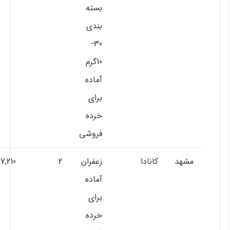
بسته
بندي
30-
10گرم
آماده
براي
خرده
فروشي
مشهد
کانادا
زعفران
2
7,210
آماده
براي
خرده