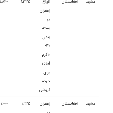
مشهد
افغانستان
انواع
1,335
5,840
زعفران
در
بسته
بندي
30-
10گرم
آماده
براي
خرده
فروشي
مشهد
افغانستان
زعفران
2,135
2,000
در