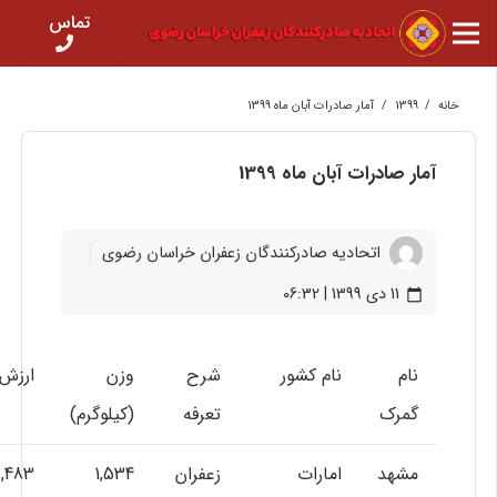
تماس
خانه
/
1399
/
آمار صادرات آبان ماه 1399
آمار صادرات آبان ماه 1399
اتحادیه صادرکنندگان زعفران خراسان رضوی
11 دی 1399 | 06:32
calendar_today
نام
نام کشور
شرح
وزن
ارزش 
گمرک
تعرفه
(کیلوگرم)
مشهد
امارات
زعفران
1,534
6,483