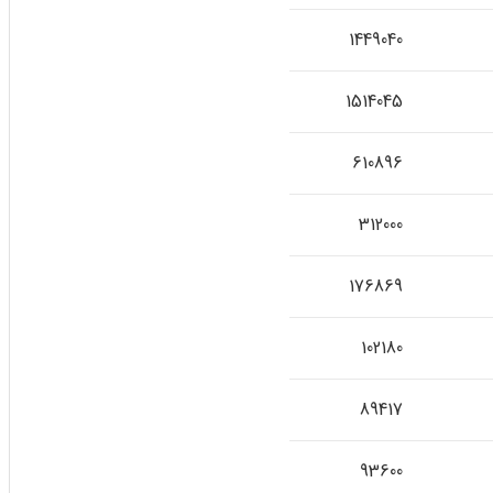
1449040
1514045
610896
312000
176869
102180
89417
93600