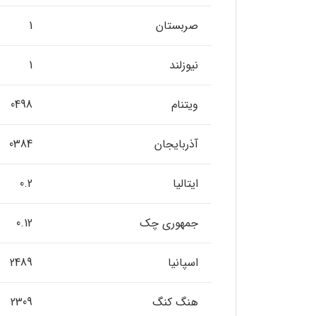
صربستان
1
نیوزلند
1
ویتنام
0498
آذربایجان
0384
ایتالیا
0.2
جمهوری چک
0.12
اسپانیا
2489
هنگ کنگ
2309