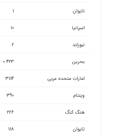
تایوان
1
اسپانیا
10
نیوزلند
2
بحرین
0.423
امارات متحده عربی
3114
ویتنام
390
هنگ کنگ
226
تایوان
118