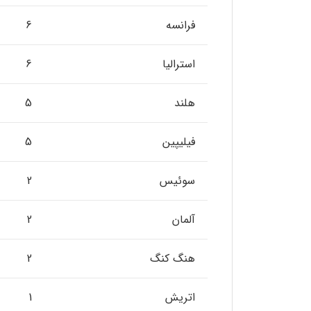
فرانسه
6
استرالیا
6
هلند
5
فیلیپین
5
سوئیس
2
آلمان
2
هنگ کنگ
2
اتریش
1