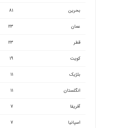
بحرین
81
عمان
23
قطر
23
کویت
19
بلژیک
11
انگلستان
11
آفریقا
7
اسپانیا
7