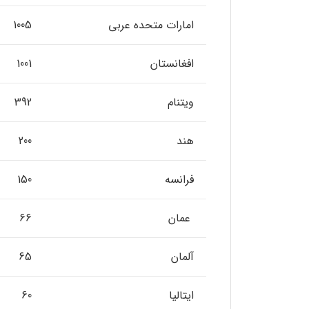
امارات متحده عربی
1005
افغانستان
1001
ویتنام
392
هند
200
فرانسه
150
عمان
66
آلمان
65
ایتالیا
60