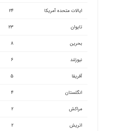
ایالات متحده آمریکا
24
تایوان
23
بحرین
8
نیوزلند
6
آفریقا
5
انگلستان
4
مراکش
2
اتریش
2