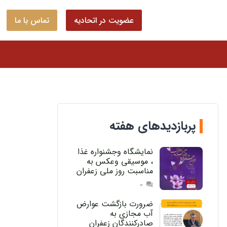
عضویت در اتحادیه
تماس با ما
پربازدیدهای هفته
نمایشگاه وجشنواره غذا
، موسیقی وعکس به
مناسبت روز ملی زعفران
0
question_answer
ضرورت بازگشت عوارض
آب مجازی به
صادرکنندگان زعفران