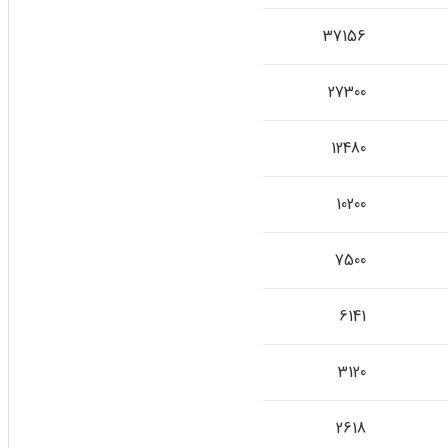
37156
27300
12480
10200
7500
6141
3120
2618