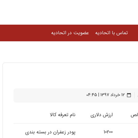
تماس با اتحادیه
عضویت در اتحادیه
12 خرداد 1397 | 04:45
calendar_today
لص
ارزش دلاری
نام تعرفه کالا
10200
پودر زعفران در بسته بندی