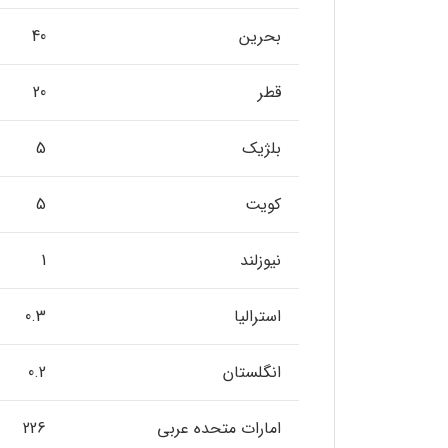
بحرین
40
قطر
20
بلژیک
5
کویت
5
نیوزلند
1
استرالیا
0.3
انگلستان
0.2
امارات متحده عربی
226