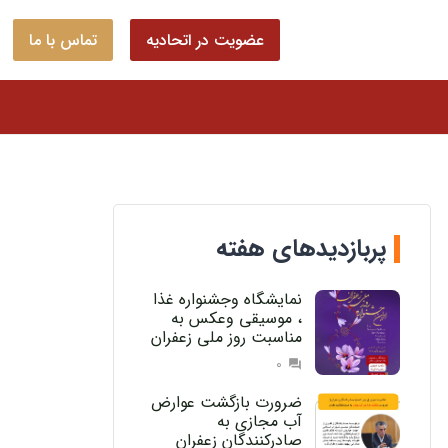
عضویت در اتحادیه
تماس با ما
پربازدیدهای هفته
نمایشگاه وجشنواره غذا
، موسیقی وعکس به
مناسبت روز ملی زعفران
0
question_answer
ضرورت بازگشت عوارض
آب مجازی به
صادرکنندگان زعفران