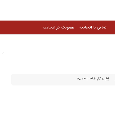
تماس با اتحادیه
عضویت در اتحادیه
8 آذر 1396 | 20:23
calendar_today