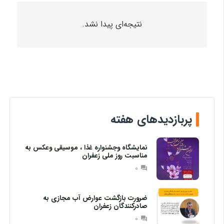
نتیجه‌ای پیدا نشد.
پربازدیدهای هفته
نمایشگاه وجشنواره غذا ، موسیقی وعکس به
مناسبت روز ملی زعفران
0
question_answer
ضرورت بازگشت عوارض آب مجازی به
صادرکنندگان زعفران
0
question_answer