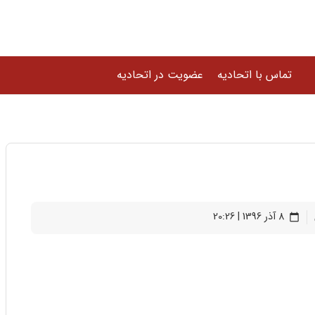
تماس با اتحادیه
عضویت در اتحادیه
8 آذر 1396 | 20:26
calendar_today