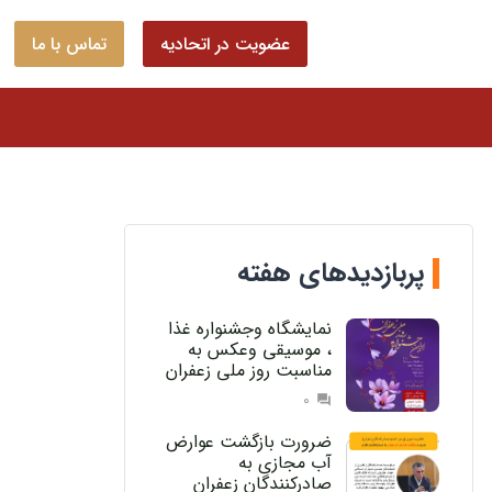
عضویت در اتحادیه
تماس با ما
پربازدیدهای هفته
نمایشگاه وجشنواره غذا
، موسیقی وعکس به
مناسبت روز ملی زعفران
0
question_answer
ضرورت بازگشت عوارض
آب مجازی به
صادرکنندگان زعفران