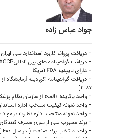
جواد عباس زاده
– دریافت پروانه کاربرد استاندارد ملی ایران ( از 
– دریافت گواهینامه های بین المللیISO 22000, HACCP ( از سال 1379)
– دارای تاییدیه FDA آمریکا
– دریافت گواهینامه اکرودیته آزمایشگاه از
1387)
– واحد برگزیده «الف» از سازمان نظام پزشکی (د
– واحد نمونه کیفیت منتخب اداره استاندارد و تحقیق
– واحد نمونه منتخب اداره نظارت بر مواد غذایی بهداشتی (
– برند محبوب ملی از سوی مصرف کنندگان برای 8 سال متوالی ( از سال 1395
– واحد منتخب برند صنعت ( در سال 1400)