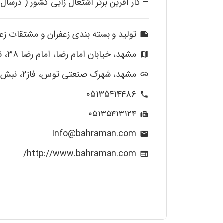
– کار آفرین برتر اشتغال زایی کشور ( درسال 1400
تولید و بسته بندی زعفران و مشتقات زع
note
مشهد، خیابان امام رضا، امام رضا 38، نبش چهارراه دوم، پلاک 39/3
map
مشهد، شهرک صنعتی توس، فاز2، نبش اندیشه9، پلاک A330
link
۰۵۱۳۵۴۱۴۴۸۶
phone
۰۵۱۳۵۴۱۳۱۲۴
fax
Info@bahraman.com
mail
http://www.bahraman.com/
web