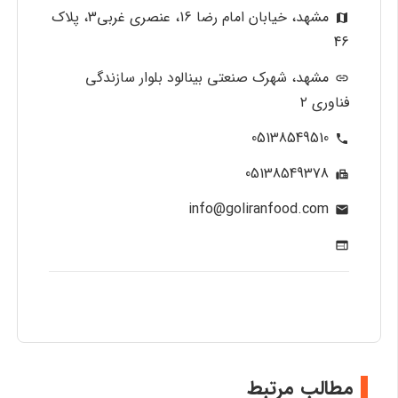
مشهد، خیابان امام رضا 16، عنصری غربی3، پلاک
map
46
مشهد، شهرک صنعتی بینالود بلوار سازندگی
link
فناوری ۲
05138549510
phone
05138549378
fax
info@goliranfood.com
mail
web
مطالب مرتبط