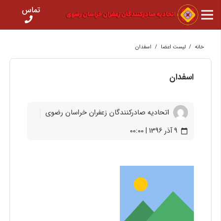
تماس
خانه
/
لیست اعضا
/
اسفدان
اسفدان
اتحادیه صادرکنندگان زعفران خراسان رضوی
9 آذر 1396 | 00:00
calendar_today