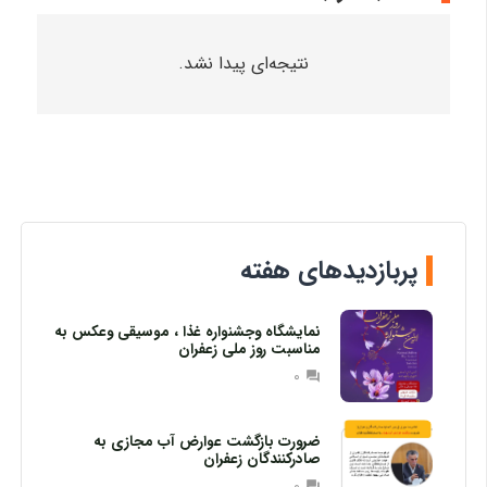
نتیجه‌ای پیدا نشد.
پربازدیدهای هفته
نمایشگاه وجشنواره غذا ، موسیقی وعکس به
مناسبت روز ملی زعفران
0
question_answer
ضرورت بازگشت عوارض آب مجازی به
صادرکنندگان زعفران
0
question_answer