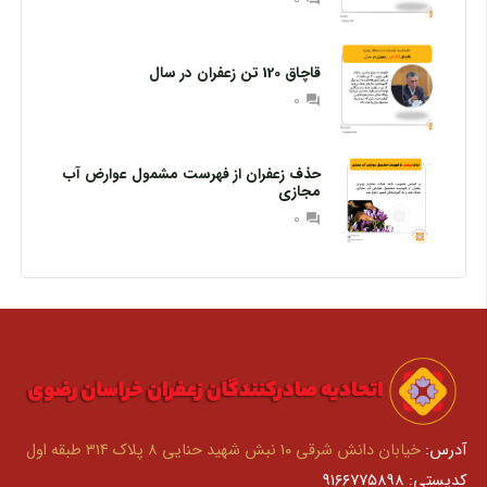
قاچاق 120 تن زعفران در سال
0
question_answer
حذف زعفران از فهرست مشمول عوارض آب
مجازی
0
question_answer
آدرس:
خیابان دانش شرقی ۱۰ نبش شهید حنایی ۸ پلاک ۳۱۴ طبقه اول
کدپستی: ۹۱۶۶۷۷۵۸۹۸