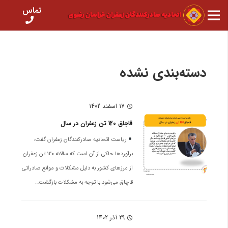
تماس
دسته‌بندی نشده
17 اسفند 1402
schedule
قاچاق 120 تن زعفران در سال
ریاست اتحادیه صادرکنندگان زعفران گفت:
برآورد‌ها حاکی از آن است که سالانه ۱۲۰ تن زعفران
از مرز‌های کشور به دلیل مشکلات و موانع صادراتی
قاچاق می‌شود.با توجه به مشکلات بازگشت…
29 آذر 1402
schedule