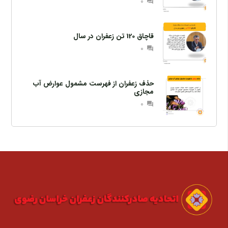
0
question_answer
قاچاق 120 تن زعفران در سال
0
question_answer
حذف زعفران از فهرست مشمول عوارض آب
مجازی
0
question_answer