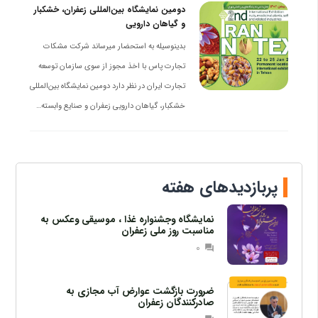
دومین نمایشگاه بین‌المللی زعفران، خشکبار
و گیاهان دارویی
بدینوسیله به استحضار میرساند شرکت مشکات
تجارت پاس با اخذ مجوز از سوی سازمان توسعه
تجارت ایران در نظر دارد دومین نمایشگاه بین‌المللی
خشکبار، گیاهان دارویی زعفران و صنایع وابسته…
پربازدیدهای هفته
نمایشگاه وجشنواره غذا ، موسیقی وعکس به
مناسبت روز ملی زعفران
0
question_answer
ضرورت بازگشت عوارض آب مجازی به
صادرکنندگان زعفران