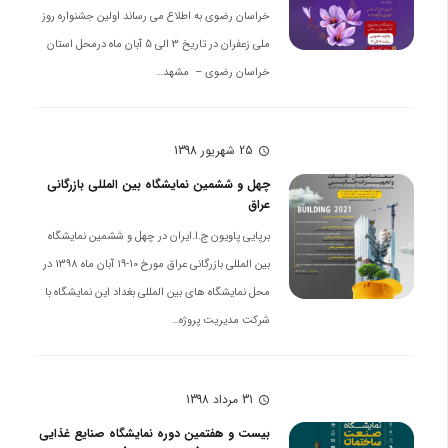
خراسان رضوی به اطلاع می رساند اولین جشنواره روز
ملی زعفران در تاریخ 3 الی 5 آبان ماه درمحل استان
خراسان رضوی – مشهد…
25 شهریور 1398
schedule
چهل و ششمین نمایشگاه بین المللی بازرگانی
عراق
برپایی پاویون ج.ا.ایران در چهل و ششمین نمایشگاه
بین المللی بازرگانی عراق مورخ 10-19 آبان ماه 1398 در
محل نمایشگاه های بین المللی بغداد این نمایشگاه با
شرکت مدیریت پروژه…
31 مرداد 1398
schedule
بیست و هفتمین دوره نمایشگاه صنایع غذایی