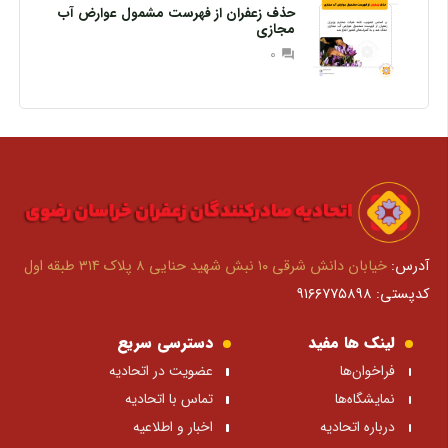
حذف زعفران از فهرست مشمول عوارض آب
مجازی
0
question_answer
آدرس:
خیابان دانش شرقی ۱۰ نبش شهید حنایی ۸ پلاک ۳۱۴ طبقه اول
کدپستی: ۹۱۶۶۷۷۵۸۹۸
لینک ها مفید
دسترسی سریع
فراخوان‌ها
عضویت در اتحادیه
نمایشگاه‌ها
تماس با اتحادیه
درباره اتحادیه
اخبار و اطلاعیه