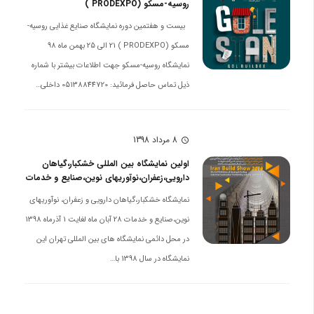
روسیه-مسکو (PRODEXPO )
بیست و هفتمین دوره نمایشگاه صنایع غذایی روسیه-
مسکو (PRODEXPO ) 21 الی 25 بهمن ماه 98
نمایشگاه روسیه-مسکو جهت اطلاعات بیشتر با شماره
ذیل تماس حاصل فرمائید: 05138844720 داخلی…
8 مرداد 1398
schedule
اولین نمایشگاه بین المللی خشکبار،گیاهان
دارویی،زعفران،نوآوریهای نوین،صنایع و خدمات
نمایشگاه خشکبار،گیاهان دارویی و زعفران، نوآوریهای
نوین،صنایع و خدمات 28 آبان ماه لغایت 1 آذرماه 1398
در محل دائمی نمایشگاه های بین المللی تهران این
نمایشگاه در سال 1398 با…