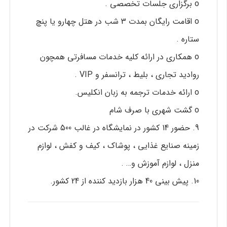
o برگزاری جلسات تخصصی .
o اقامت رايگان بمدت 3 شب در هتل چهارو یا پنچ
ستاره .
o همکاری در ارائه کلیه خدمات مسافرتی همچون
روادید تجاری ، بلیط ، ترانسفر و VIP .
o ارائه خدمات ترجمه به زبان انکلیس.
o گشت شهری با صرف شام
9. حضور 14 کشور در نمايشگاه در غالب 500 شرکت در
زمينه صنايع غذايي ، پوشاک ، کيف و کفش ، لوازم
منزل ، لوازم آموزش و… .
10. پيش بيني 40 هزار بازديد کننده از 24 کشور.