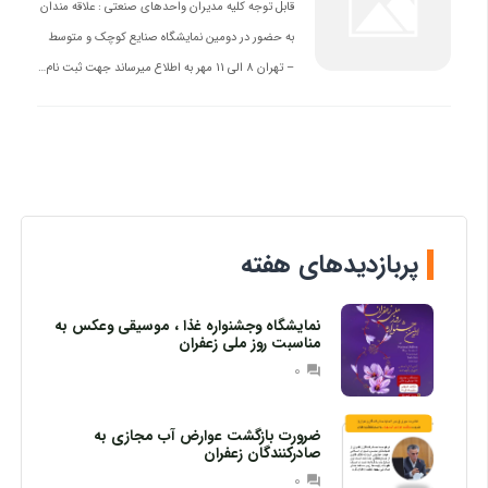
قابل توجه کلیه مدیران واحدهای صنعتی : علاقه مندان
به حضور در دومین نمایشگاه صنایع کوچک و متوسط
– تهران 8 الی 11 مهر به اطلاع میرساند جهت ثبت نام…
پربازدیدهای هفته
نمایشگاه وجشنواره غذا ، موسیقی وعکس به
مناسبت روز ملی زعفران
0
question_answer
ضرورت بازگشت عوارض آب مجازی به
صادرکنندگان زعفران
0
question_answer