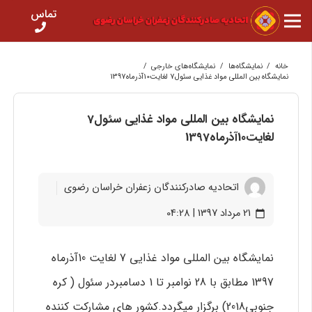
تماس
خانه
/
نمایشگاه‌ها
/
نمایشگاه‌های خارجی
/
نمايشگاه بين المللي مواد غذايی سئول7 لغایت10آذرماه1397
نمايشگاه بين المللي مواد غذايی سئول7
لغایت10آذرماه1397
اتحادیه صادرکنندگان زعفران خراسان رضوی
21 مرداد 1397 | 04:28
calendar_today
نمايشگاه بين المللي مواد غذايی 7 لغايت 10آذرماه
1397 مطابق با 28 نوامبر تا 1 دسامبردر سئول ( کره
جنوبی2018) برگزار میگردد.کشور های مشارکت کننده